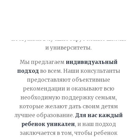
ведущих частных школах и
ЧАСТО ЗАДАВАЕМЫЕ ВОПРОСЫ
университетах Великобритании.
Сотни наших студентов
со всего мира
поступили в лучшие зарубежные школы
и университеты.
Мы предлагаем
индивидуальный
подход
во всем. Наши консультанты
предоставляют объективные
рекомендации и оказывают всю
необходимую поддержку семьям,
которые желают дать своим детям
лучшее образование.
Для нас каждый
ребенок уникален
, и наш подход
заключается в том, чтобы ребенок