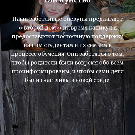
Наши опытные преподаватели ведут
Наши заботливые опекуны предлагают
уроки на дому, в офисе или онлайн. У
<<второй дом>> на время каникул и
нас есть преподаватели-предметники,
предоставляют постоянную поддержку
гувернеры, а также преподаватели,
нашим студентам и их семьям в
которые готовят к экзаменам как в
процессе обучения. Они заботятся о том,
течение академического года, так и во
чтобы родители были вовремя обо всем
время каникул.
проинформированы, и чтобы сами дети
были счастливы в новой среде.